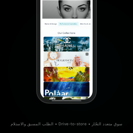
سوق متعدد التجّار • Drive-to-store • الطلب المسبق والاستلام