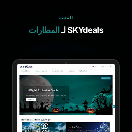
المنصة
SKYdeals لـ
المطارات