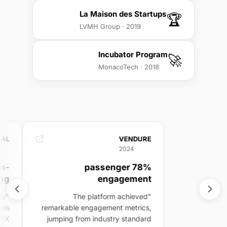
La Maison des Startups
🏆
LVMH Group · 2019
Incubator Program
🚀
MonacoTech · 2018
L
VENDURE
2024
-
78% passenger
g
engagement
y
"The platform achieved
ls
remarkable engagement metrics,
IX
jumping from industry standard