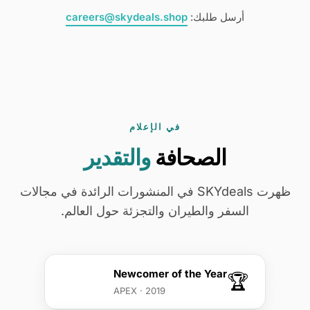
مدير مشروع
وعالية الأداء محسّنة للنطاق المنخفض.
أرسل طلبك:
careers@skydeals.shop
تنسيق عمليات النشر مع عملاء المؤسسات. إدارة الجداول
مطور Full-Stack
الزمنية ومراحل التسليم.
متعدد المهارات وفضولي. مرتاح للتنقل بين Frontend و
Backend حسب الحاجة.
في الإعلام
الصحافة
والتقدير
ظهرت SKYdeals في المنشورات الرائدة في مجالات
السفر والطيران والتجزئة حول العالم.
Newcomer of the Year
🏆
APEX · 2019