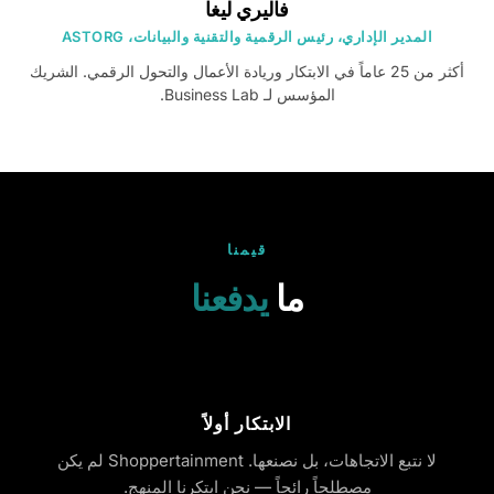
فاليري ليغا
المدير الإداري، رئيس الرقمية والتقنية والبيانات، ASTORG
أكثر من 25 عاماً في الابتكار وريادة الأعمال والتحول الرقمي. الشريك
المؤسس لـ Business Lab.
قيمنا
ما
يدفعنا
الابتكار أولاً
لا نتبع الاتجاهات، بل نصنعها. Shoppertainment لم يكن
مصطلحاً رائجاً — نحن ابتكرنا المنهج.