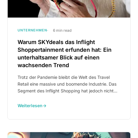
UNTERNEHMEN
6 min read
Warum SKYdeals das Inflight
Shoppertainment erfunden hat: Ein
unterhaltsamer Blick auf einen
wachsenden Trend
Trotz der Pandemie bleibt die Welt des Travel
Retail eine massive und boomende Industrie. Das
Segment des Inflight Shopping hat jedoch nicht
denselben Erfolg genossen. Diese eigenartige
Diskrepanz veranlasste uns bei SKYdeals, genauer
Weiterlesen
→
hinzuschauen.