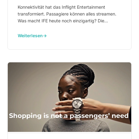
Konnektivität hat das Inflight Entertainment
transformiert. Passagiere können alles streamen.
Was macht IFE heute noch einzigartig? Die
Antwort ist Shoppertainment – Erlebnisse, die nur
in 35.000 Fuß Höhe existieren.
Weiterlesen
→