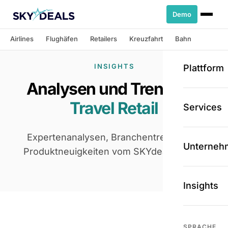
Demo
Airlines
Flughäfen
Retailers
Kreuzfahrt
Bahn
INSIGHTS
Plattform
Analysen und Trends im
Travel Retail
Services
Expertenanalysen, Branchentrends und
Unterneh
Produktneuigkeiten vom SKYdeals-Team.
Insights
SPRACHE