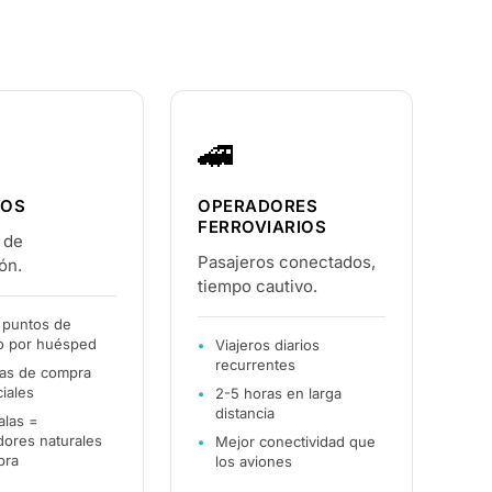
🚄
ROS
OPERADORES
FERROVIARIOS
 de
Pasajeros conectados,
ón.
tiempo cautivo.
 puntos de
o por huésped
Viajeros diarios
recurrentes
cas de compra
iales
2-5 horas en larga
distancia
alas =
dores naturales
Mejor conectividad que
pra
los aviones