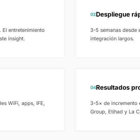
Despliegue rá
02
 El entretenimiento
3-5 semanas desde el
te insight.
integración largos.
Resultados p
04
les WiFi, apps, IFE,
3-5× de incremento 
Group, Etihad y La 