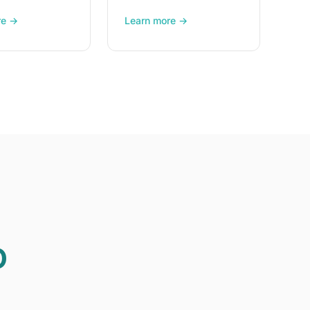
re →
Learn more →
O