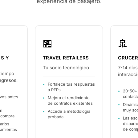
experiencia de pasajero.
🏪
🚢
S Y
TRAVEL RETAILERS
CRUCE
Tu socio tecnológico.
7-14 días
 tiempo
interacci
ngresos.
Fortalece tus respuestas
a RFPs
20-50+
contact
ivos antes
Mejora el rendimiento
de contratos existentes
Dinámi
muy soc
en
Accede a metodología
 compra
probada
Las esc
dispara
arios
de com
ramientas