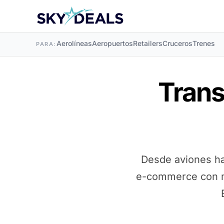
Aerolíneas
Aeropuertos
Retailers
Cruceros
Trenes
PARA:
Trans
Desde aviones ha
e-commerce con m