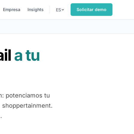
Empresa
Insights
Solicitar demo
ES
ail
a tu
n: potenciamos tu
 shoppertainment.
.