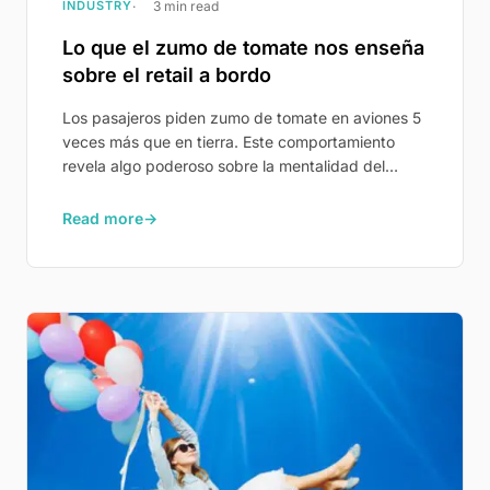
INDUSTRY
3 min read
Lo que el zumo de tomate nos enseña
sobre el retail a bordo
Los pasajeros piden zumo de tomate en aviones 5
veces más que en tierra. Este comportamiento
revela algo poderoso sobre la mentalidad del
pasajero a 35.000 pies – y por qué importa para el
retail a bordo.
Read more
→