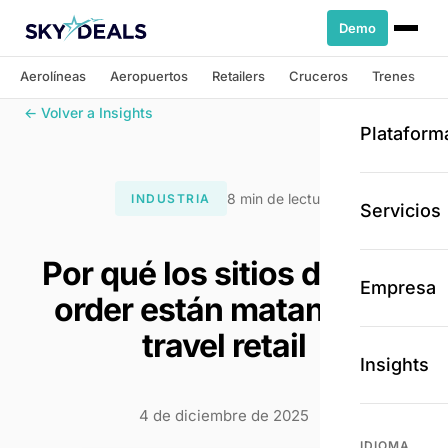
Demo
Aerolíneas
Aeropuertos
Retailers
Cruceros
Trenes
← Volver a Insights
Plataform
8 min de lectura
INDUSTRIA
Servicios
Por qué los sitios de pre-
Empresa
order están matando el
travel retail
Insights
4 de diciembre de 2025
IDIOMA