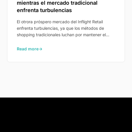
mientras el mercado tradicional
enfrenta turbulencias
El otrora próspero mercado del Inflight Retail
enfrenta turbulencias, ya que los métodos de
shopping tradicionales luchan por mantener el
engagement de los pasajeros. SKYdeals, pionero
en Inflight Shoppertainment, está listo para
Read more
→
rejuvenecer el sector.